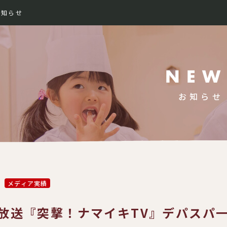
お知らせ
989-
お知らせ
メディア実績
放送『突撃！ナマイキTV』デパスパ