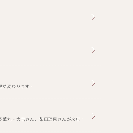
程が変わります！
テレビ朝日「華丸丼と大吉麺」で博多華丸・大吉さん、柴田理恵さんが来店されました！